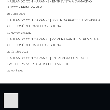
HABLANDO CON MARANKE - ENTREVISTA A DAMACINO
ANCCO - PRIMERA PARTE
28 Junio 2023
HABLANDO CON MARANKE | SEGUNDA PARTE ENTREVISTA A
CHEF JOSÉ DEL CASTILLO - ISOLINA
11 Noviembre 2022
HABLANDO CON MARANKE | PRIMERA PARTE ENTREVISTA A
CHEF JOSÉ DEL CASTILLO - ISOLINA
27 Octubre 2022
HABLANDO CON MARANKE | ENTREVISTA CON LA CHEF
PASTELERA ASTRID GUTSCHE - PARTE III
27 Abril 2022